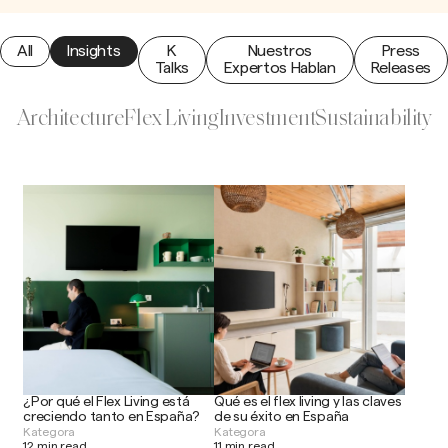
All
Insights
K
Nuestros
Press
Talks
Expertos Hablan
Releases
Architecture
Flex Living
Investment
Sustainability
¿Por qué el Flex Living está
Qué es el flex living y las claves
creciendo tanto en España?
de su éxito en España
Kategora
Kategora
12 min read
11 min read