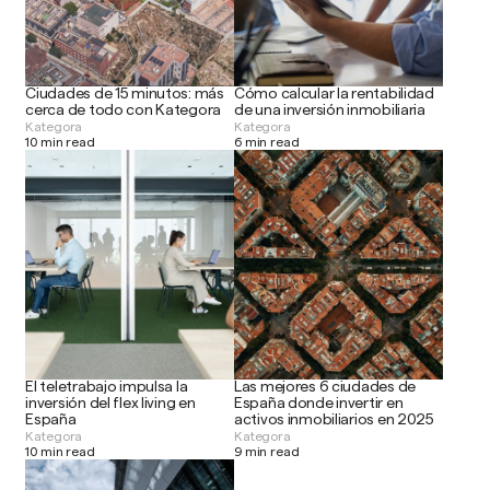
Ciudades de 15 minutos: más
Cómo calcular la rentabilidad
cerca de todo con Kategora
de una inversión inmobiliaria
Kategora
Kategora
10 min read
6 min read
El teletrabajo impulsa la
Las mejores 6 ciudades de
inversión del flex living en
España donde invertir en
España
activos inmobiliarios en 2025
Kategora
Kategora
10 min read
9 min read