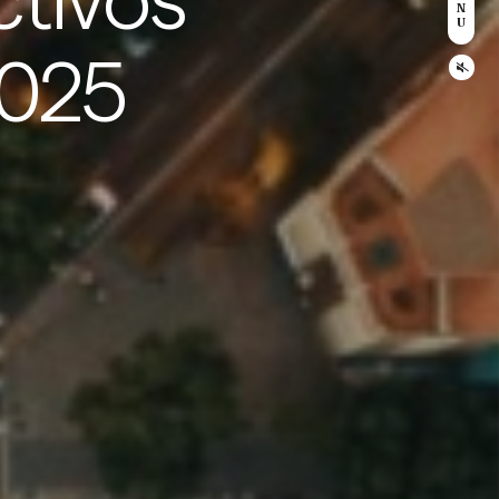
ctivos
N
U
2025