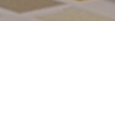
Kategora
4 min leer
Communications
Dept.
Nuestra compañera Sara Orcasitas,
Product Director de Kora Living, se sienta
con Sandra Vergara, interiorista de dos de
nuestros proyectos en operación: Kora
Green City (Vitoria-Gasteiz) y Kora Nivaria
Beach (Tenerife)