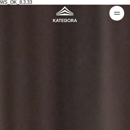
WS_OK_8.3.33