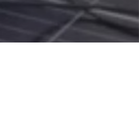
Kategora
4 min leer
Communications
Dept.
Desde hace un año, Kategora Real Estate
colabora con la Fundación Eki mediante
una aportación directa procedente de
sus beneficios